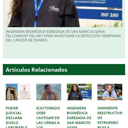
INGENIERA BIOMÉDICA EGRESADA DE SAN MARCOS GANA
FELLOWSHIP DEL MIT PARA INVESTIGAR LA DETECCIÓN TEMPRANA
DEL CÁNCER DE OVARIO
Artículos Relacionados
PODER
ELECTORADO
INGENIERA
INMINENTE
JUDICIAL
DEBE
BIOMÉDICA
REESTRUCTURAC
DECLARA
CASTIGAR EN
EGRESADA DE
DE
DUELO
LAS URNAS A
SAN MARCOS
PETROPERÚ
LABORABLE
LOS
GANA
BUSCA