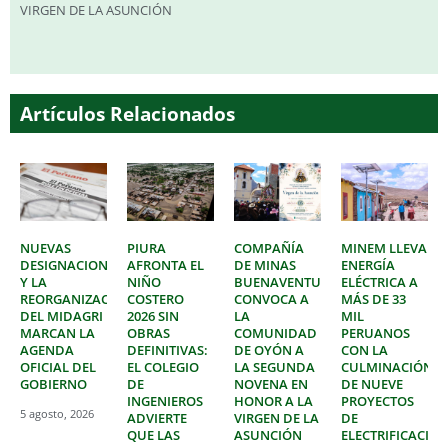
VIRGEN DE LA ASUNCIÓN
Artículos Relacionados
NUEVAS
PIURA
COMPAÑÍA
MINEM LLEVA
DESIGNACIONES
AFRONTA EL
DE MINAS
ENERGÍA
Y LA
NIÑO
BUENAVENTURA
ELÉCTRICA A
REORGANIZACIÓN
COSTERO
CONVOCA A
MÁS DE 33
DEL MIDAGRI
2026 SIN
LA
MIL
MARCAN LA
OBRAS
COMUNIDAD
PERUANOS
AGENDA
DEFINITIVAS:
DE OYÓN A
CON LA
OFICIAL DEL
EL COLEGIO
LA SEGUNDA
CULMINACIÓN
GOBIERNO
DE
NOVENA EN
DE NUEVE
INGENIEROS
HONOR A LA
PROYECTOS
5 agosto, 2026
ADVIERTE
VIRGEN DE LA
DE
QUE LAS
ASUNCIÓN
ELECTRIFICACIÓ