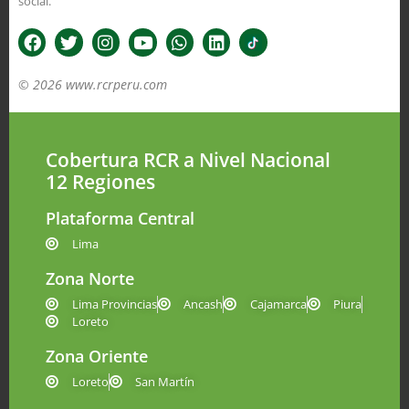
social.
© 2026 www.rcrperu.com
Cobertura RCR a Nivel Nacional
12 Regiones
Plataforma Central
Lima
Zona Norte
Lima Provincias
Ancash
Cajamarca
Piura
Loreto
Zona Oriente
Loreto
San Martín