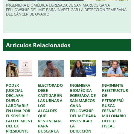
INGENIERA BIOMÉDICA EGRESADA DE SAN MARCOS GANA
FELLOWSHIP DEL MIT PARA INVESTIGAR LA DETECCIÓN TEMPRANA
DEL CÁNCER DE OVARIO
Artículos Relacionados
PODER
ELECTORADO
INGENIERA
INMINENTE
JUDICIAL
DEBE
BIOMÉDICA
REESTRUCTURAC
DECLARA
CASTIGAR EN
EGRESADA DE
DE
DUELO
LAS URNAS A
SAN MARCOS
PETROPERÚ
LABORABLE
LOS
GANA
BUSCA
EN LIMA POR
ALCALDES
FELLOWSHIP
FRENAR EL
EL SENSIBLE
QUE
DEL MIT PARA
MILLONARIO
FALLECIMIENTO
RENUNCIAN
INVESTIGAR
DÉFICIT
DEL EX
PARA
LA
FISCAL
PRESIDENTE
BUSCAR LA
DETECCIÓN