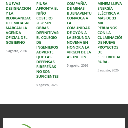
NUEVAS
PIURA
COMPAÑÍA
MINEM LLEVA
DESIGNACIONES
AFRONTA EL
DE MINAS
ENERGÍA
Y LA
NIÑO
BUENAVENTURA
ELÉCTRICA A
REORGANIZACIÓN
COSTERO
CONVOCA A
MÁS DE 33
DEL MIDAGRI
2026 SIN
LA
MIL
MARCAN LA
OBRAS
COMUNIDAD
PERUANOS
AGENDA
DEFINITIVAS:
DE OYÓN A
CON LA
OFICIAL DEL
EL COLEGIO
LA SEGUNDA
CULMINACIÓN
GOBIERNO
DE
NOVENA EN
DE NUEVE
INGENIEROS
HONOR A LA
PROYECTOS
5 agosto, 2026
ADVIERTE
VIRGEN DE LA
DE
QUE LAS
ASUNCIÓN
ELECTRIFICACIÓ
DEFENSAS
RURAL
5 agosto, 2026
RIBEREÑAS
5 agosto, 2026
NO SON
SUFICIENTES
5 agosto, 2026