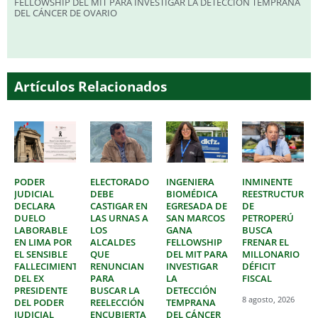
FELLOWSHIP DEL MIT PARA INVESTIGAR LA DETECCIÓN TEMPRANA
DEL CÁNCER DE OVARIO
Artículos Relacionados
PODER
ELECTORADO
INGENIERA
INMINENTE
JUDICIAL
DEBE
BIOMÉDICA
REESTRUCTURAC
DECLARA
CASTIGAR EN
EGRESADA DE
DE
DUELO
LAS URNAS A
SAN MARCOS
PETROPERÚ
LABORABLE
LOS
GANA
BUSCA
EN LIMA POR
ALCALDES
FELLOWSHIP
FRENAR EL
EL SENSIBLE
QUE
DEL MIT PARA
MILLONARIO
FALLECIMIENTO
RENUNCIAN
INVESTIGAR
DÉFICIT
DEL EX
PARA
LA
FISCAL
PRESIDENTE
BUSCAR LA
DETECCIÓN
8 agosto, 2026
DEL PODER
REELECCIÓN
TEMPRANA
JUDICIAL
ENCUBIERTA
DEL CÁNCER