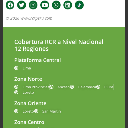
© 2026 www.rcrperu.com
Cobertura RCR a Nivel Nacional
12 Regiones
Plataforma Central
Lima
Zona Norte
Lima Provincias
Ancash
Cajamarca
Piura
Loreto
Zona Oriente
Loreto
San Martín
Zona Centro