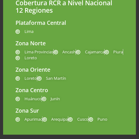
Cobertura RCR a Nivel Nacional
12 Regiones
Plataforma Central
Lima
Zona Norte
Lima Provincias
Ancash
Cajamarca
Piura
Loreto
Zona Oriente
Loreto
San Martín
Zona Centro
Huánuco
Junín
Zona Sur
Apurimac
Arequipa
Cusco
Puno