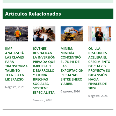
Artículos Relacionados
IIMP
JÓVENES
MINEM:
QUILLA
ANALIZARÁ
RESPALDAN
MINERÍA
RESOURCES
LAS CLAVES
LA INVERSIÓN
CONCENTRÓ
ACELERA EL
PARA
PRIVADA QUE
EL 76.1% DE
CRECIMIENTO
TRANSFORMAR
IMPULSA EL
LAS
DE CHAPI Y
TALENTO
DESARROLLO
EXPORTACIONES
PROYECTA SU
TÉCNICO EN
Y CIERRA
PERUANAS
EXPANSIÓN
LIDERAZGO
BRECHAS
ENTRE ENERO
HACIA
SOCIALES,
Y ABRIL
FINALES DE
6 agosto, 2026
SOSTIENE
2029
6 agosto, 2026
ESPECIALISTA
6 agosto, 2026
6 agosto, 2026