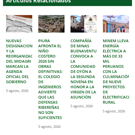
Artículos Relacionados
NUEVAS
PIURA
COMPAÑÍA
MINEM LLEVA
DESIGNACIONES
AFRONTA EL
DE MINAS
ENERGÍA
Y LA
NIÑO
BUENAVENTURA
ELÉCTRICA A
REORGANIZACIÓN
COSTERO
CONVOCA A
MÁS DE 33
DEL MIDAGRI
2026 SIN
LA
MIL
MARCAN LA
OBRAS
COMUNIDAD
PERUANOS
AGENDA
DEFINITIVAS:
DE OYÓN A
CON LA
OFICIAL DEL
EL COLEGIO
LA SEGUNDA
CULMINACIÓN
GOBIERNO
DE
NOVENA EN
DE NUEVE
INGENIEROS
HONOR A LA
PROYECTOS
5 agosto, 2026
ADVIERTE
VIRGEN DE LA
DE
QUE LAS
ASUNCIÓN
ELECTRIFICACIÓ
DEFENSAS
RURAL
5 agosto, 2026
RIBEREÑAS
5 agosto, 2026
NO SON
SUFICIENTES
5 agosto, 2026