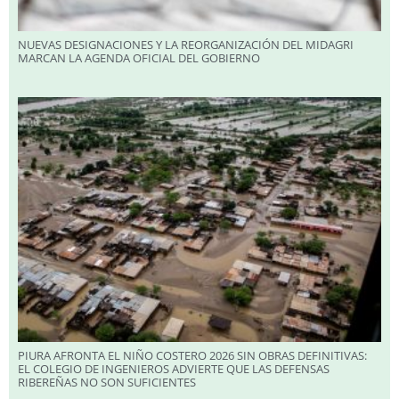
NUEVAS DESIGNACIONES Y LA REORGANIZACIÓN DEL MIDAGRI
MARCAN LA AGENDA OFICIAL DEL GOBIERNO
PIURA AFRONTA EL NIÑO COSTERO 2026 SIN OBRAS DEFINITIVAS:
EL COLEGIO DE INGENIEROS ADVIERTE QUE LAS DEFENSAS
RIBEREÑAS NO SON SUFICIENTES