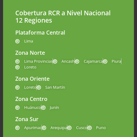
Cobertura RCR a Nivel Nacional
12 Regiones
Plataforma Central
Lima
Zona Norte
Lima Provincias
Ancash
Cajamarca
Piura
Loreto
Zona Oriente
Loreto
San Martín
Zona Centro
Huánuco
Junín
Zona Sur
Apurimac
Arequipa
Cusco
Puno