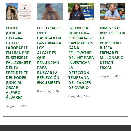
PODER
ELECTORADO
INGENIERA
INMINENTE
JUDICIAL
DEBE
BIOMÉDICA
REESTRUCTURAC
DECLARA
CASTIGAR EN
EGRESADA DE
DE
DUELO
LAS URNAS A
SAN MARCOS
PETROPERÚ
LABORABLE
LOS
GANA
BUSCA
EN LIMA POR
ALCALDES
FELLOWSHIP
FRENAR EL
EL SENSIBLE
QUE
DEL MIT PARA
MILLONARIO
FALLECIMIENTO
RENUNCIAN
INVESTIGAR
DÉFICIT
DEL EX
PARA
LA
FISCAL
PRESIDENTE
BUSCAR LA
DETECCIÓN
8 agosto, 2026
DEL PODER
REELECCIÓN
TEMPRANA
JUDICIAL
ENCUBIERTA
DEL CÁNCER
OSCAR
DE OVARIO
8 agosto, 2026
ALFARO
8 agosto, 2026
ÁLVAREZ
8 agosto, 2026