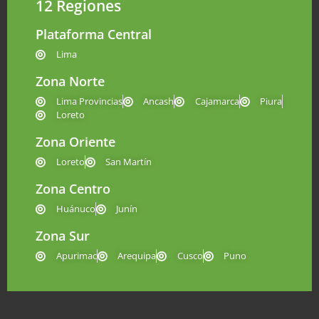
12 Regiones
Plataforma Central
Lima
Zona Norte
Lima Provincias
Ancash
Cajamarca
Piura
Loreto
Zona Oriente
Loreto
San Martín
Zona Centro
Huánuco
Junín
Zona Sur
Apurimac
Arequipa
Cusco
Puno