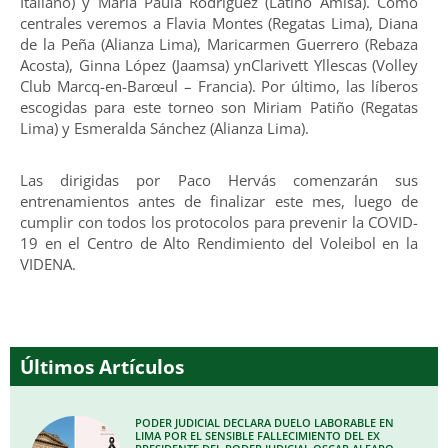
Italiano) y María Paula Rodríguez (Latino Amisa). Como
centrales veremos a Flavia Montes (Regatas Lima), Diana
de la Peña (Alianza Lima), Maricarmen Guerrero (Rebaza
Acosta), Ginna López (Jaamsa) ynClarivett Yllescas (Volley
Club Marcq-en-Barœul – Francia). Por último, las líberos
escogidas para este torneo son Miriam Patiño (Regatas
Lima) y Esmeralda Sánchez (Alianza Lima).
Las dirigidas por Paco Hervás comenzarán sus
entrenamientos antes de finalizar este mes, luego de
cumplir con todos los protocolos para prevenir la COVID-
19 en el Centro de Alto Rendimiento del Voleibol en la
VIDENA.
Últimos Artículos
PODER JUDICIAL DECLARA DUELO LABORABLE EN
LIMA POR EL SENSIBLE FALLECIMIENTO DEL EX