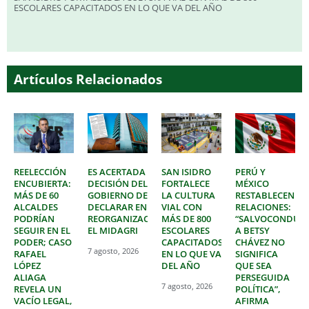
ESCOLARES CAPACITADOS EN LO QUE VA DEL AÑO
Artículos Relacionados
REELECCIÓN
ES ACERTADA
SAN ISIDRO
PERÚ Y
ENCUBIERTA:
DECISIÓN DEL
FORTALECE
MÉXICO
MÁS DE 60
GOBIERNO DE
LA CULTURA
RESTABLECEN
ALCALDES
DECLARAR EN
VIAL CON
RELACIONES:
PODRÍAN
REORGANIZACIÓN
MÁS DE 800
“SALVOCONDUC
SEGUIR EN EL
EL MIDAGRI
ESCOLARES
A BETSY
PODER; CASO
CAPACITADOS
CHÁVEZ NO
7 agosto, 2026
RAFAEL
EN LO QUE VA
SIGNIFICA
LÓPEZ
DEL AÑO
QUE SEA
ALIAGA
PERSEGUIDA
7 agosto, 2026
REVELA UN
POLÍTICA”,
VACÍO LEGAL,
AFIRMA