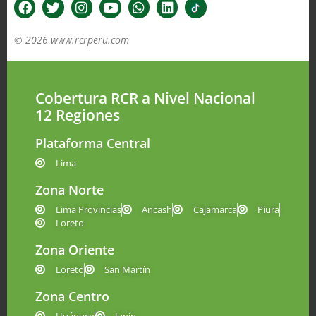
© 2026 www.rcrperu.com
Cobertura RCR a Nivel Nacional
12 Regiones
Plataforma Central
Lima
Zona Norte
Lima Provincias
Ancash
Cajamarca
Piura
Loreto
Zona Oriente
Loreto
San Martín
Zona Centro
Huánuco
Junín