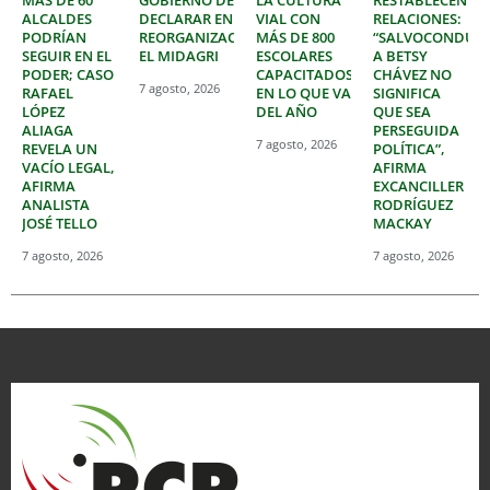
ALCALDES
DECLARAR EN
VIAL CON
RELACIONES:
PODRÍAN
REORGANIZACIÓN
MÁS DE 800
“SALVOCONDUC
SEGUIR EN EL
EL MIDAGRI
ESCOLARES
A BETSY
PODER; CASO
CAPACITADOS
CHÁVEZ NO
7 agosto, 2026
RAFAEL
EN LO QUE VA
SIGNIFICA
LÓPEZ
DEL AÑO
QUE SEA
ALIAGA
PERSEGUIDA
7 agosto, 2026
REVELA UN
POLÍTICA”,
VACÍO LEGAL,
AFIRMA
AFIRMA
EXCANCILLER
ANALISTA
RODRÍGUEZ
JOSÉ TELLO
MACKAY
7 agosto, 2026
7 agosto, 2026