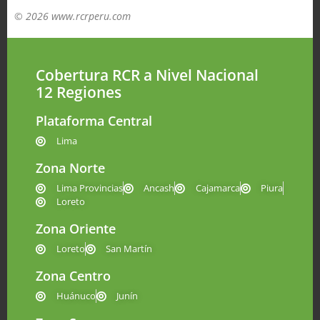
© 2026 www.rcrperu.com
Cobertura RCR a Nivel Nacional
12 Regiones
Plataforma Central
Lima
Zona Norte
Lima Provincias
Ancash
Cajamarca
Piura
Loreto
Zona Oriente
Loreto
San Martín
Zona Centro
Huánuco
Junín