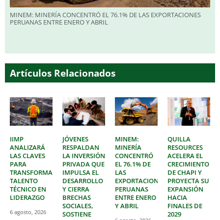
MINEM: MINERÍA CONCENTRÓ EL 76.1% DE LAS EXPORTACIONES
PERUANAS ENTRE ENERO Y ABRIL
Artículos Relacionados
IIMP
JÓVENES
MINEM:
QUILLA
ANALIZARÁ
RESPALDAN
MINERÍA
RESOURCES
LAS CLAVES
LA INVERSIÓN
CONCENTRÓ
ACELERA EL
PARA
PRIVADA QUE
EL 76.1% DE
CRECIMIENTO
TRANSFORMAR
IMPULSA EL
LAS
DE CHAPI Y
TALENTO
DESARROLLO
EXPORTACIONES
PROYECTA SU
TÉCNICO EN
Y CIERRA
PERUANAS
EXPANSIÓN
LIDERAZGO
BRECHAS
ENTRE ENERO
HACIA
SOCIALES,
Y ABRIL
FINALES DE
6 agosto, 2026
SOSTIENE
2029