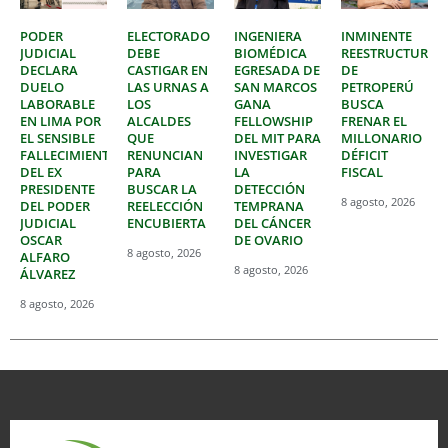
PODER
ELECTORADO
INGENIERA
INMINENTE
JUDICIAL
DEBE
BIOMÉDICA
REESTRUCTURAC
DECLARA
CASTIGAR EN
EGRESADA DE
DE
DUELO
LAS URNAS A
SAN MARCOS
PETROPERÚ
LABORABLE
LOS
GANA
BUSCA
EN LIMA POR
ALCALDES
FELLOWSHIP
FRENAR EL
EL SENSIBLE
QUE
DEL MIT PARA
MILLONARIO
FALLECIMIENTO
RENUNCIAN
INVESTIGAR
DÉFICIT
DEL EX
PARA
LA
FISCAL
PRESIDENTE
BUSCAR LA
DETECCIÓN
8 agosto, 2026
DEL PODER
REELECCIÓN
TEMPRANA
JUDICIAL
ENCUBIERTA
DEL CÁNCER
OSCAR
DE OVARIO
8 agosto, 2026
ALFARO
8 agosto, 2026
ÁLVAREZ
8 agosto, 2026