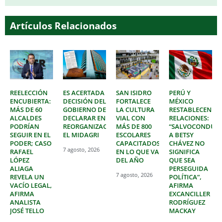
Artículos Relacionados
REELECCIÓN
ES ACERTADA
SAN ISIDRO
PERÚ Y
ENCUBIERTA:
DECISIÓN DEL
FORTALECE
MÉXICO
MÁS DE 60
GOBIERNO DE
LA CULTURA
RESTABLECEN
ALCALDES
DECLARAR EN
VIAL CON
RELACIONES:
PODRÍAN
REORGANIZACIÓN
MÁS DE 800
“SALVOCONDUC
SEGUIR EN EL
EL MIDAGRI
ESCOLARES
A BETSY
PODER; CASO
CAPACITADOS
CHÁVEZ NO
7 agosto, 2026
RAFAEL
EN LO QUE VA
SIGNIFICA
LÓPEZ
DEL AÑO
QUE SEA
ALIAGA
PERSEGUIDA
7 agosto, 2026
REVELA UN
POLÍTICA”,
VACÍO LEGAL,
AFIRMA
AFIRMA
EXCANCILLER
ANALISTA
RODRÍGUEZ
JOSÉ TELLO
MACKAY