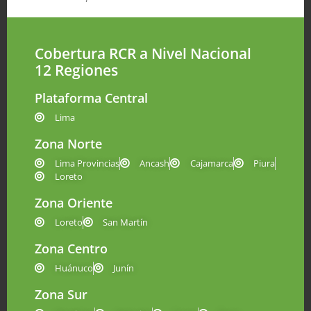
Cobertura RCR a Nivel Nacional
12 Regiones
Plataforma Central
Lima
Zona Norte
Lima Provincias
Ancash
Cajamarca
Piura
Loreto
Zona Oriente
Loreto
San Martín
Zona Centro
Huánuco
Junín
Zona Sur