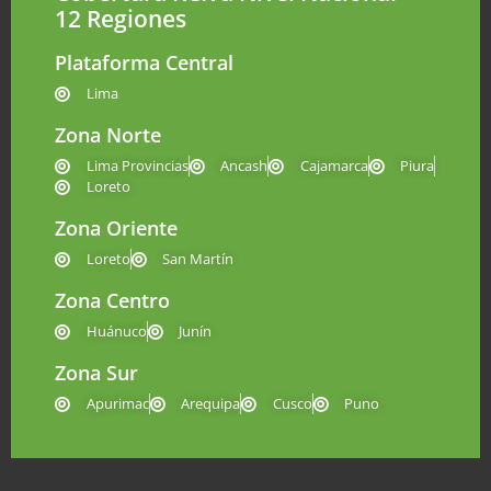
12 Regiones
Plataforma Central
Lima
Zona Norte
Lima Provincias
Ancash
Cajamarca
Piura
Loreto
Zona Oriente
Loreto
San Martín
Zona Centro
Huánuco
Junín
Zona Sur
Apurimac
Arequipa
Cusco
Puno