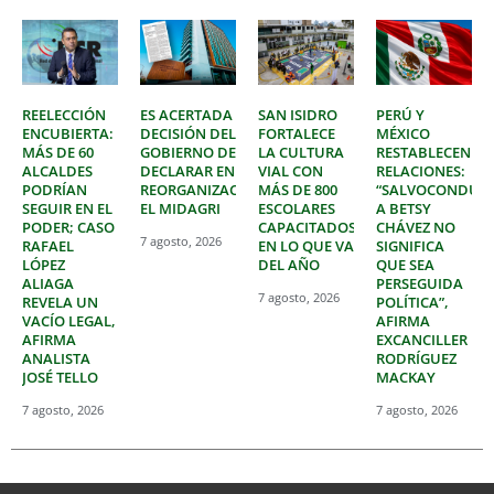
REELECCIÓN
ES ACERTADA
SAN ISIDRO
PERÚ Y
ENCUBIERTA:
DECISIÓN DEL
FORTALECE
MÉXICO
MÁS DE 60
GOBIERNO DE
LA CULTURA
RESTABLECEN
ALCALDES
DECLARAR EN
VIAL CON
RELACIONES:
PODRÍAN
REORGANIZACIÓN
MÁS DE 800
“SALVOCONDUC
SEGUIR EN EL
EL MIDAGRI
ESCOLARES
A BETSY
PODER; CASO
CAPACITADOS
CHÁVEZ NO
7 agosto, 2026
RAFAEL
EN LO QUE VA
SIGNIFICA
LÓPEZ
DEL AÑO
QUE SEA
ALIAGA
PERSEGUIDA
7 agosto, 2026
REVELA UN
POLÍTICA”,
VACÍO LEGAL,
AFIRMA
AFIRMA
EXCANCILLER
ANALISTA
RODRÍGUEZ
JOSÉ TELLO
MACKAY
7 agosto, 2026
7 agosto, 2026