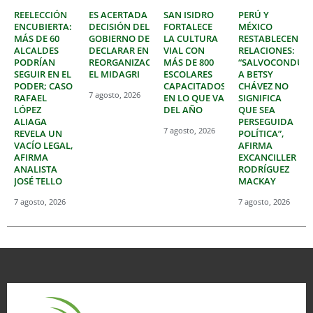
REELECCIÓN
ES ACERTADA
SAN ISIDRO
PERÚ Y
ENCUBIERTA:
DECISIÓN DEL
FORTALECE
MÉXICO
MÁS DE 60
GOBIERNO DE
LA CULTURA
RESTABLECEN
ALCALDES
DECLARAR EN
VIAL CON
RELACIONES:
PODRÍAN
REORGANIZACIÓN
MÁS DE 800
“SALVOCONDUC
SEGUIR EN EL
EL MIDAGRI
ESCOLARES
A BETSY
PODER; CASO
CAPACITADOS
CHÁVEZ NO
7 agosto, 2026
RAFAEL
EN LO QUE VA
SIGNIFICA
LÓPEZ
DEL AÑO
QUE SEA
ALIAGA
PERSEGUIDA
7 agosto, 2026
REVELA UN
POLÍTICA”,
VACÍO LEGAL,
AFIRMA
AFIRMA
EXCANCILLER
ANALISTA
RODRÍGUEZ
JOSÉ TELLO
MACKAY
7 agosto, 2026
7 agosto, 2026