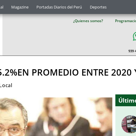
al
Magazine
Portadas Diarios del Perú
Deportes
¿Quienes somos?
Programaci
939 
5.2%EN PROMEDIO ENTRE 2020 
Local
Último