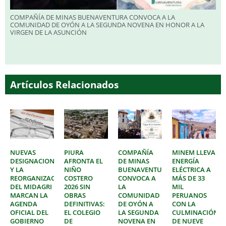
COMPAÑÍA DE MINAS BUENAVENTURA CONVOCA A LA
COMUNIDAD DE OYÓN A LA SEGUNDA NOVENA EN HONOR A LA
VIRGEN DE LA ASUNCIÓN
Artículos Relacionados
NUEVAS
PIURA
COMPAÑÍA
MINEM LLEVA
DESIGNACIONES
AFRONTA EL
DE MINAS
ENERGÍA
Y LA
NIÑO
BUENAVENTURA
ELÉCTRICA A
REORGANIZACIÓN
COSTERO
CONVOCA A
MÁS DE 33
DEL MIDAGRI
2026 SIN
LA
MIL
MARCAN LA
OBRAS
COMUNIDAD
PERUANOS
AGENDA
DEFINITIVAS:
DE OYÓN A
CON LA
OFICIAL DEL
EL COLEGIO
LA SEGUNDA
CULMINACIÓN
GOBIERNO
DE
NOVENA EN
DE NUEVE