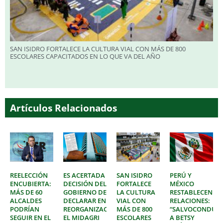
SAN ISIDRO FORTALECE LA CULTURA VIAL CON MÁS DE 800
ESCOLARES CAPACITADOS EN LO QUE VA DEL AÑO
Artículos Relacionados
REELECCIÓN
ES ACERTADA
SAN ISIDRO
PERÚ Y
ENCUBIERTA:
DECISIÓN DEL
FORTALECE
MÉXICO
MÁS DE 60
GOBIERNO DE
LA CULTURA
RESTABLECEN
ALCALDES
DECLARAR EN
VIAL CON
RELACIONES:
PODRÍAN
REORGANIZACIÓN
MÁS DE 800
“SALVOCONDUC
SEGUIR EN EL
EL MIDAGRI
ESCOLARES
A BETSY