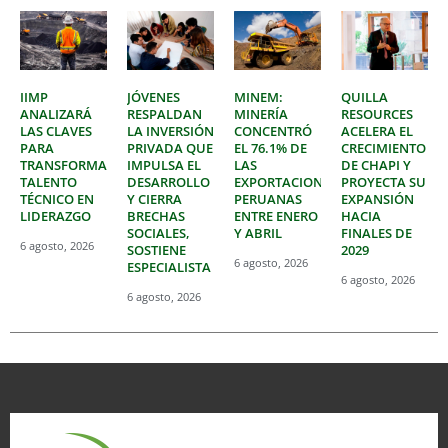
IIMP
JÓVENES
MINEM:
QUILLA
ANALIZARÁ
RESPALDAN
MINERÍA
RESOURCES
LAS CLAVES
LA INVERSIÓN
CONCENTRÓ
ACELERA EL
PARA
PRIVADA QUE
EL 76.1% DE
CRECIMIENTO
TRANSFORMAR
IMPULSA EL
LAS
DE CHAPI Y
TALENTO
DESARROLLO
EXPORTACIONES
PROYECTA SU
TÉCNICO EN
Y CIERRA
PERUANAS
EXPANSIÓN
LIDERAZGO
BRECHAS
ENTRE ENERO
HACIA
SOCIALES,
Y ABRIL
FINALES DE
6 agosto, 2026
SOSTIENE
2029
6 agosto, 2026
ESPECIALISTA
6 agosto, 2026
6 agosto, 2026