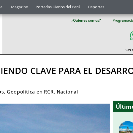
al
Magazine
Portadas Diarios del Perú
Deportes
¿Quienes somos?
Programaci
939 
SIENDO CLAVE PARA EL DESARR
os
,
Geopolítica en RCR
,
Nacional
Último