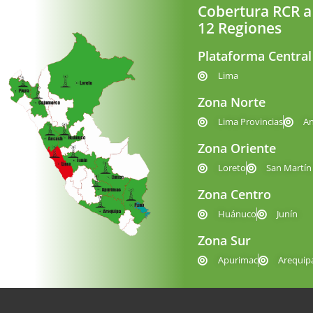
Cobertura RCR a
12 Regiones
Plataforma Central
Lima
Zona Norte
Lima Provincias
A
Zona Oriente
Loreto
San Martín
Zona Centro
Huánuco
Junín
Zona Sur
Apurimac
Arequip