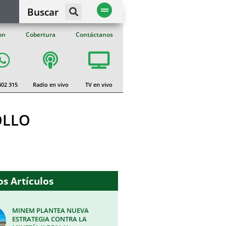
Buscar
on
Cobertura
Contáctanos
402 315
Radio en vivo
TV en vivo
OLLO
s Artículos
MINEM PLANTEA NUEVA
ESTRATEGIA CONTRA LA