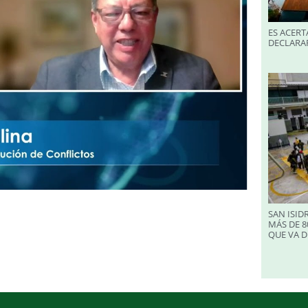
ES ACERT
DECLARA
SAN ISID
MÁS DE 8
QUE VA D