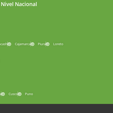
 Nivel Nacional
ncash
Cajamarca
Piura
Loreto
a
Cusco
Puno