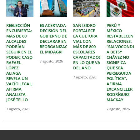
REELECCIÓN
ES ACERTADA
SAN ISIDRO
PERÚ Y
ENCUBIERTA:
DECISIÓN DEL
FORTALECE
MÉXICO
MÁS DE 60
GOBIERNO DE
LA CULTURA
RESTABLECEN
ALCALDES
DECLARAR EN
VIAL CON
RELACIONES:
PODRÍAN
REORGANIZACIÓN
MÁS DE 800
“SALVOCONDUC
SEGUIR EN EL
EL MIDAGRI
ESCOLARES
A BETSY
PODER; CASO
CAPACITADOS
CHÁVEZ NO
7 agosto, 2026
RAFAEL
EN LO QUE VA
SIGNIFICA
LÓPEZ
DEL AÑO
QUE SEA
ALIAGA
PERSEGUIDA
7 agosto, 2026
REVELA UN
POLÍTICA”,
VACÍO LEGAL,
AFIRMA
AFIRMA
EXCANCILLER
ANALISTA
RODRÍGUEZ
JOSÉ TELLO
MACKAY
7 agosto, 2026
7 agosto, 2026