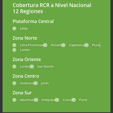
Cobertura RCR a Nivel Nacional
12 Regiones
Plataforma Central
Lima
Zona Norte
Lima Provincias
Ancash
Cajamarca
Piura
Loreto
Zona Oriente
Loreto
San Martín
Zona Centro
Huánuco
Junín
Zona Sur
Apurimac
Arequipa
Cusco
Puno