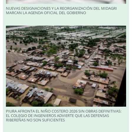
NUEVAS DESIGNACIONES Y LA REORGANIZACIÓN DEL MIDAGRI
MARCAN LA AGENDA OFICIAL DEL GOBIERNO
PIURA AFRONTA EL NIÑO COSTERO 2026 SIN OBRAS DEFINITIVAS:
EL COLEGIO DE INGENIEROS ADVIERTE QUE LAS DEFENSAS
RIBEREÑAS NO SON SUFICIENTES