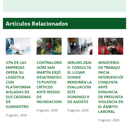
Artículos Relacionados
37% DE LAS
CONTRALORÍA:
SERUMS 2026-
MINISTERIO
EMPRESAS
GORE SAN
II: CONSULTA
DE TRABAJO
OPERA SU
MARTÍN DEJÓ
EL LUGAR
INICIA
LOGÍSTICA
DESATENDIDOS
DONDE
INTERVENCIÓN
CON
73 PUNTOS
RENDIRÁN LA
CONJUNTA
PLATAFORMAS
CRÍTICOS
EVALUACIÓN
ANTE
AISLADAS DE
ANTE RIESGO
ESTE
DENUNCIA
SUS CADENAS
DE
DOMINGO 9
DE PRESUNTA
DE
INUNDACIONES
DE AGOSTO
VIOLENCIA EN
SUMINISTRO
EL ÁMBITO
9 agosto, 2026
9 agosto, 2026
LABORAL
9 agosto, 2026
9 agosto, 2026