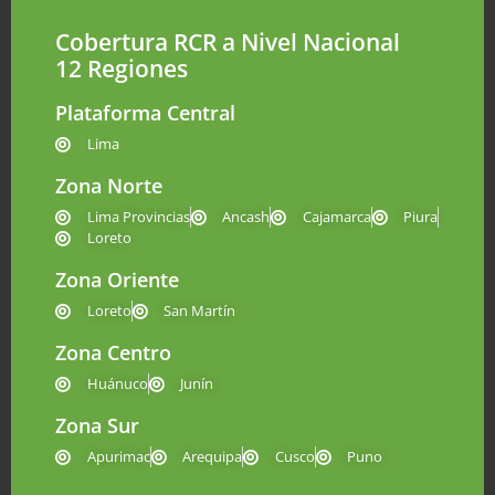
Cobertura RCR a Nivel Nacional
12 Regiones
Plataforma Central
Lima
Zona Norte
Lima Provincias
Ancash
Cajamarca
Piura
Loreto
Zona Oriente
Loreto
San Martín
Zona Centro
Huánuco
Junín
Zona Sur
Apurimac
Arequipa
Cusco
Puno