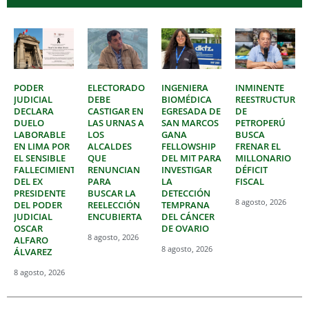
PODER
ELECTORADO
INGENIERA
INMINENTE
JUDICIAL
DEBE
BIOMÉDICA
REESTRUCTURAC
DECLARA
CASTIGAR EN
EGRESADA DE
DE
DUELO
LAS URNAS A
SAN MARCOS
PETROPERÚ
LABORABLE
LOS
GANA
BUSCA
EN LIMA POR
ALCALDES
FELLOWSHIP
FRENAR EL
EL SENSIBLE
QUE
DEL MIT PARA
MILLONARIO
FALLECIMIENTO
RENUNCIAN
INVESTIGAR
DÉFICIT
DEL EX
PARA
LA
FISCAL
PRESIDENTE
BUSCAR LA
DETECCIÓN
8 agosto, 2026
DEL PODER
REELECCIÓN
TEMPRANA
JUDICIAL
ENCUBIERTA
DEL CÁNCER
OSCAR
DE OVARIO
8 agosto, 2026
ALFARO
8 agosto, 2026
ÁLVAREZ
8 agosto, 2026