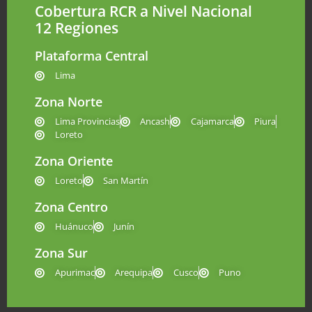
Cobertura RCR a Nivel Nacional
12 Regiones
Plataforma Central
Lima
Zona Norte
Lima Provincias
Ancash
Cajamarca
Piura
Loreto
Zona Oriente
Loreto
San Martín
Zona Centro
Huánuco
Junín
Zona Sur
Apurimac
Arequipa
Cusco
Puno