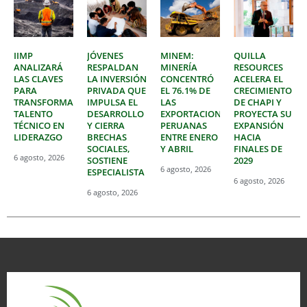
IIMP
JÓVENES
MINEM:
QUILLA
ANALIZARÁ
RESPALDAN
MINERÍA
RESOURCES
LAS CLAVES
LA INVERSIÓN
CONCENTRÓ
ACELERA EL
PARA
PRIVADA QUE
EL 76.1% DE
CRECIMIENTO
TRANSFORMAR
IMPULSA EL
LAS
DE CHAPI Y
TALENTO
DESARROLLO
EXPORTACIONES
PROYECTA SU
TÉCNICO EN
Y CIERRA
PERUANAS
EXPANSIÓN
LIDERAZGO
BRECHAS
ENTRE ENERO
HACIA
SOCIALES,
Y ABRIL
FINALES DE
6 agosto, 2026
SOSTIENE
2029
6 agosto, 2026
ESPECIALISTA
6 agosto, 2026
6 agosto, 2026