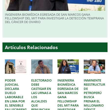
INGENIERA BIOMÉDICA EGRESADA DE SAN MARCOS GANA
FELLOWSHIP DEL MIT PARA INVESTIGAR LA DETECCIÓN TEMPRANA
DEL CÁNCER DE OVARIO
Artículos Relacionados
PODER
ELECTORADO
INGENIERA
INMINENTE
JUDICIAL
DEBE
BIOMÉDICA
REESTRUCTURAC
DECLARA
CASTIGAR EN
EGRESADA DE
DE
DUELO
LAS URNAS A
SAN MARCOS
PETROPERÚ
LABORABLE
LOS
GANA
BUSCA
EN LIMA POR
ALCALDES
FELLOWSHIP
FRENAR EL
EL SENSIBLE
QUE
DEL MIT PARA
MILLONARIO
FALLECIMIENTO
RENUNCIAN
INVESTIGAR
DÉFICIT