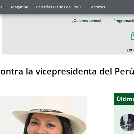
al
Magazine
Portadas Diarios del Perú
Deportes
¿Quienes somos?
Programaci
939 
ontra la vicepresidenta del Perú
Último