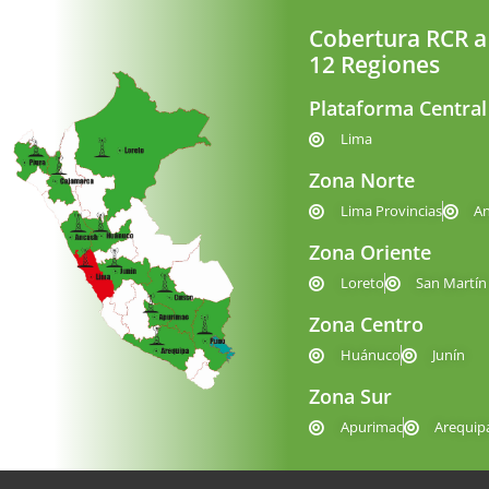
Cobertura RCR a
12 Regiones
Plataforma Central
Lima
Zona Norte
Lima Provincias
A
Zona Oriente
Loreto
San Martín
Zona Centro
Huánuco
Junín
Zona Sur
Apurimac
Arequip