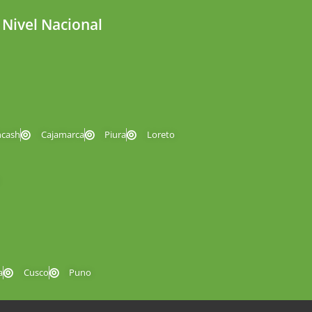
 Nivel Nacional
ncash
Cajamarca
Piura
Loreto
a
Cusco
Puno