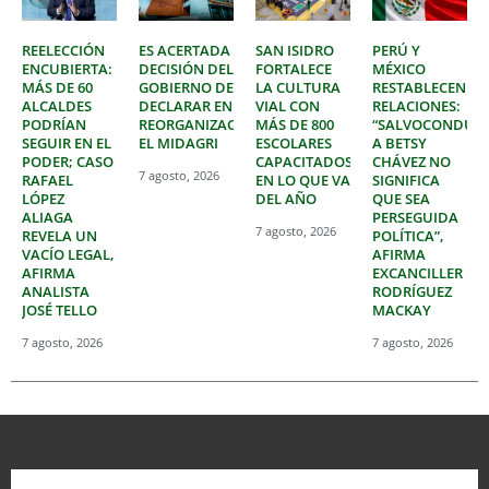
REELECCIÓN
ES ACERTADA
SAN ISIDRO
PERÚ Y
ENCUBIERTA:
DECISIÓN DEL
FORTALECE
MÉXICO
MÁS DE 60
GOBIERNO DE
LA CULTURA
RESTABLECEN
ALCALDES
DECLARAR EN
VIAL CON
RELACIONES:
PODRÍAN
REORGANIZACIÓN
MÁS DE 800
“SALVOCONDUC
SEGUIR EN EL
EL MIDAGRI
ESCOLARES
A BETSY
PODER; CASO
CAPACITADOS
CHÁVEZ NO
7 agosto, 2026
RAFAEL
EN LO QUE VA
SIGNIFICA
LÓPEZ
DEL AÑO
QUE SEA
ALIAGA
PERSEGUIDA
7 agosto, 2026
REVELA UN
POLÍTICA”,
VACÍO LEGAL,
AFIRMA
AFIRMA
EXCANCILLER
ANALISTA
RODRÍGUEZ
JOSÉ TELLO
MACKAY
7 agosto, 2026
7 agosto, 2026