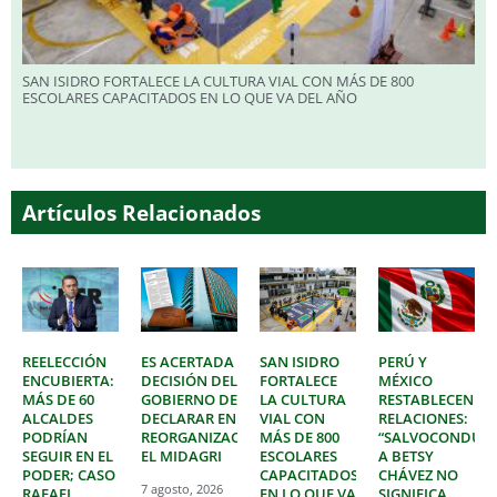
SAN ISIDRO FORTALECE LA CULTURA VIAL CON MÁS DE 800
ESCOLARES CAPACITADOS EN LO QUE VA DEL AÑO
Artículos Relacionados
REELECCIÓN
ES ACERTADA
SAN ISIDRO
PERÚ Y
ENCUBIERTA:
DECISIÓN DEL
FORTALECE
MÉXICO
MÁS DE 60
GOBIERNO DE
LA CULTURA
RESTABLECEN
ALCALDES
DECLARAR EN
VIAL CON
RELACIONES:
PODRÍAN
REORGANIZACIÓN
MÁS DE 800
“SALVOCONDUC
SEGUIR EN EL
EL MIDAGRI
ESCOLARES
A BETSY
PODER; CASO
CAPACITADOS
CHÁVEZ NO
7 agosto, 2026
RAFAEL
EN LO QUE VA
SIGNIFICA