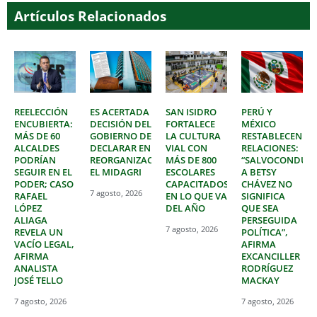
Artículos Relacionados
REELECCIÓN
ES ACERTADA
SAN ISIDRO
PERÚ Y
ENCUBIERTA:
DECISIÓN DEL
FORTALECE
MÉXICO
MÁS DE 60
GOBIERNO DE
LA CULTURA
RESTABLECEN
ALCALDES
DECLARAR EN
VIAL CON
RELACIONES:
PODRÍAN
REORGANIZACIÓN
MÁS DE 800
“SALVOCONDUC
SEGUIR EN EL
EL MIDAGRI
ESCOLARES
A BETSY
PODER; CASO
CAPACITADOS
CHÁVEZ NO
7 agosto, 2026
RAFAEL
EN LO QUE VA
SIGNIFICA
LÓPEZ
DEL AÑO
QUE SEA
ALIAGA
PERSEGUIDA
7 agosto, 2026
REVELA UN
POLÍTICA”,
VACÍO LEGAL,
AFIRMA
AFIRMA
EXCANCILLER
ANALISTA
RODRÍGUEZ
JOSÉ TELLO
MACKAY
7 agosto, 2026
7 agosto, 2026