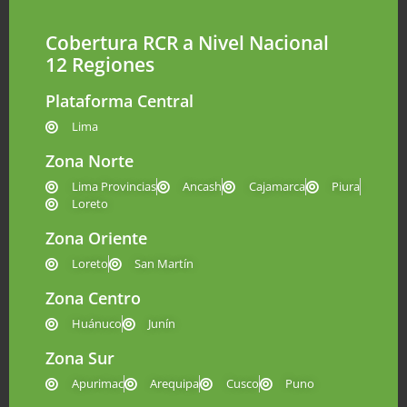
Cobertura RCR a Nivel Nacional
12 Regiones
Plataforma Central
Lima
Zona Norte
Lima Provincias
Ancash
Cajamarca
Piura
Loreto
Zona Oriente
Loreto
San Martín
Zona Centro
Huánuco
Junín
Zona Sur
Apurimac
Arequipa
Cusco
Puno