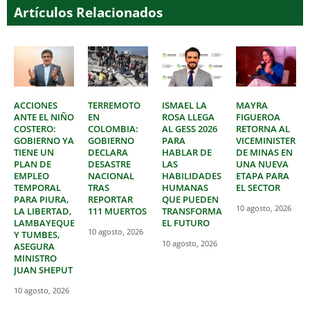
Artículos Relacionados
ACCIONES
TERREMOTO
ISMAEL LA
MAYRA
ANTE EL NIÑO
EN
ROSA LLEGA
FIGUEROA
COSTERO:
COLOMBIA:
AL GESS 2026
RETORNA AL
GOBIERNO YA
GOBIERNO
PARA
VICEMINISTERIO
TIENE UN
DECLARA
HABLAR DE
DE MINAS EN
PLAN DE
DESASTRE
LAS
UNA NUEVA
EMPLEO
NACIONAL
HABILIDADES
ETAPA PARA
TEMPORAL
TRAS
HUMANAS
EL SECTOR
PARA PIURA,
REPORTAR
QUE PUEDEN
10 agosto, 2026
LA LIBERTAD,
111 MUERTOS
TRANSFORMAR
LAMBAYEQUE
EL FUTURO
10 agosto, 2026
Y TUMBES,
10 agosto, 2026
ASEGURA
MINISTRO
JUAN SHEPUT
10 agosto, 2026