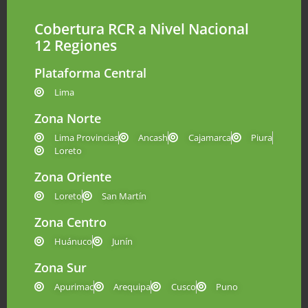
Cobertura RCR a Nivel Nacional
12 Regiones
Plataforma Central
Lima
Zona Norte
Lima Provincias
Ancash
Cajamarca
Piura
Loreto
Zona Oriente
Loreto
San Martín
Zona Centro
Huánuco
Junín
Zona Sur
Apurimac
Arequipa
Cusco
Puno