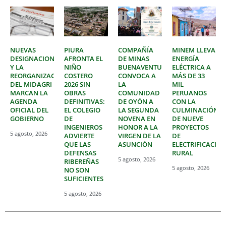
NUEVAS
PIURA
COMPAÑÍA
MINEM LLEVA
DESIGNACIONES
AFRONTA EL
DE MINAS
ENERGÍA
Y LA
NIÑO
BUENAVENTURA
ELÉCTRICA A
REORGANIZACIÓN
COSTERO
CONVOCA A
MÁS DE 33
DEL MIDAGRI
2026 SIN
LA
MIL
MARCAN LA
OBRAS
COMUNIDAD
PERUANOS
AGENDA
DEFINITIVAS:
DE OYÓN A
CON LA
OFICIAL DEL
EL COLEGIO
LA SEGUNDA
CULMINACIÓN
GOBIERNO
DE
NOVENA EN
DE NUEVE
INGENIEROS
HONOR A LA
PROYECTOS
5 agosto, 2026
ADVIERTE
VIRGEN DE LA
DE
QUE LAS
ASUNCIÓN
ELECTRIFICACIÓ
DEFENSAS
RURAL
5 agosto, 2026
RIBEREÑAS
5 agosto, 2026
NO SON
SUFICIENTES
5 agosto, 2026