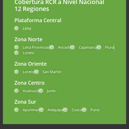
Cobertura RCR a Nivel Nacional
12 Regiones
Plataforma Central
Lima
Zona Norte
Lima Provincias
Ancash
Cajamarca
Piura
Loreto
Zona Oriente
Loreto
San Martín
Zona Centro
Huánuco
Junín
Zona Sur
Apurimac
Arequipa
Cusco
Puno