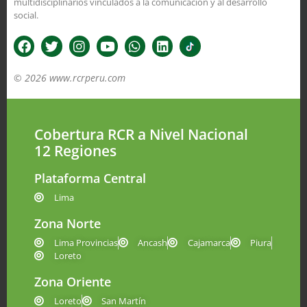
multidisciplinarios vinculados a la comunicación y al desarrollo
social.
© 2026 www.rcrperu.com
Cobertura RCR a Nivel Nacional
12 Regiones
Plataforma Central
Lima
Zona Norte
Lima Provincias
Ancash
Cajamarca
Piura
Loreto
Zona Oriente
Loreto
San Martín