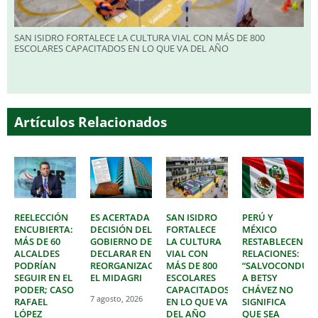
SAN ISIDRO FORTALECE LA CULTURA VIAL CON MÁS DE 800
ESCOLARES CAPACITADOS EN LO QUE VA DEL AÑO
Artículos Relacionados
REELECCIÓN
ES ACERTADA
SAN ISIDRO
PERÚ Y
ENCUBIERTA:
DECISIÓN DEL
FORTALECE
MÉXICO
MÁS DE 60
GOBIERNO DE
LA CULTURA
RESTABLECEN
ALCALDES
DECLARAR EN
VIAL CON
RELACIONES:
PODRÍAN
REORGANIZACIÓN
MÁS DE 800
“SALVOCONDUC
SEGUIR EN EL
EL MIDAGRI
ESCOLARES
A BETSY
PODER; CASO
CAPACITADOS
CHÁVEZ NO
7 agosto, 2026
RAFAEL
EN LO QUE VA
SIGNIFICA
LÓPEZ
DEL AÑO
QUE SEA