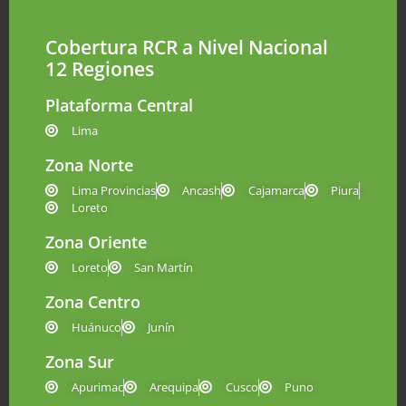
Cobertura RCR a Nivel Nacional
12 Regiones
Plataforma Central
Lima
Zona Norte
Lima Provincias
Ancash
Cajamarca
Piura
Loreto
Zona Oriente
Loreto
San Martín
Zona Centro
Huánuco
Junín
Zona Sur
Apurimac
Arequipa
Cusco
Puno