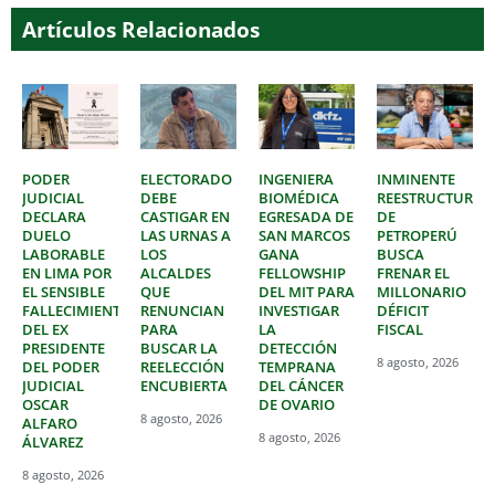
Artículos Relacionados
PODER
ELECTORADO
INGENIERA
INMINENTE
JUDICIAL
DEBE
BIOMÉDICA
REESTRUCTURAC
DECLARA
CASTIGAR EN
EGRESADA DE
DE
DUELO
LAS URNAS A
SAN MARCOS
PETROPERÚ
LABORABLE
LOS
GANA
BUSCA
EN LIMA POR
ALCALDES
FELLOWSHIP
FRENAR EL
EL SENSIBLE
QUE
DEL MIT PARA
MILLONARIO
FALLECIMIENTO
RENUNCIAN
INVESTIGAR
DÉFICIT
DEL EX
PARA
LA
FISCAL
PRESIDENTE
BUSCAR LA
DETECCIÓN
8 agosto, 2026
DEL PODER
REELECCIÓN
TEMPRANA
JUDICIAL
ENCUBIERTA
DEL CÁNCER
OSCAR
DE OVARIO
8 agosto, 2026
ALFARO
8 agosto, 2026
ÁLVAREZ
8 agosto, 2026