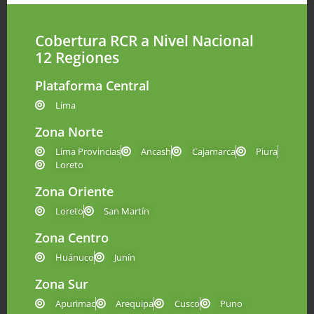
Cobertura RCR a Nivel Nacional
12 Regiones
Plataforma Central
Lima
Zona Norte
Lima Provincias
Ancash
Cajamarca
Piura
Loreto
Zona Oriente
Loreto
San Martín
Zona Centro
Huánuco
Junín
Zona Sur
Apurimac
Arequipa
Cusco
Puno