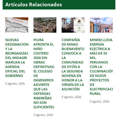
Artículos Relacionados
NUEVAS
PIURA
COMPAÑÍA
MINEM LLEVA
DESIGNACIONES
AFRONTA EL
DE MINAS
ENERGÍA
Y LA
NIÑO
BUENAVENTURA
ELÉCTRICA A
REORGANIZACIÓN
COSTERO
CONVOCA A
MÁS DE 33
DEL MIDAGRI
2026 SIN
LA
MIL
MARCAN LA
OBRAS
COMUNIDAD
PERUANOS
AGENDA
DEFINITIVAS:
DE OYÓN A
CON LA
OFICIAL DEL
EL COLEGIO
LA SEGUNDA
CULMINACIÓN
GOBIERNO
DE
NOVENA EN
DE NUEVE
INGENIEROS
HONOR A LA
PROYECTOS
5 agosto, 2026
ADVIERTE
VIRGEN DE LA
DE
QUE LAS
ASUNCIÓN
ELECTRIFICACIÓ
DEFENSAS
RURAL
5 agosto, 2026
RIBEREÑAS
5 agosto, 2026
NO SON
SUFICIENTES
5 agosto, 2026