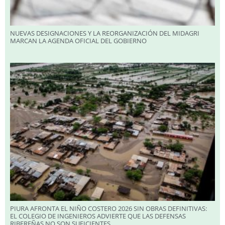
NUEVAS DESIGNACIONES Y LA REORGANIZACIÓN DEL MIDAGRI
MARCAN LA AGENDA OFICIAL DEL GOBIERNO
PIURA AFRONTA EL NIÑO COSTERO 2026 SIN OBRAS DEFINITIVAS:
EL COLEGIO DE INGENIEROS ADVIERTE QUE LAS DEFENSAS
RIBEREÑAS NO SON SUFICIENTES