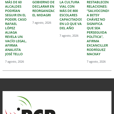
MÁS DE 60
GOBIERNO DE
LA CULTURA
RESTABLECEN
ALCALDES
DECLARAR EN
VIAL CON
RELACIONES:
PODRÍAN
REORGANIZACIÓN
MÁS DE 800
“SALVOCONDUC
SEGUIR EN EL
EL MIDAGRI
ESCOLARES
A BETSY
PODER; CASO
CAPACITADOS
CHÁVEZ NO
7 agosto, 2026
RAFAEL
EN LO QUE VA
SIGNIFICA
LÓPEZ
DEL AÑO
QUE SEA
ALIAGA
PERSEGUIDA
7 agosto, 2026
REVELA UN
POLÍTICA”,
VACÍO LEGAL,
AFIRMA
AFIRMA
EXCANCILLER
ANALISTA
RODRÍGUEZ
JOSÉ TELLO
MACKAY
7 agosto, 2026
7 agosto, 2026