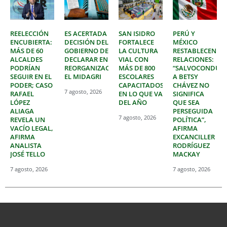
REELECCIÓN
ES ACERTADA
SAN ISIDRO
PERÚ Y
ENCUBIERTA:
DECISIÓN DEL
FORTALECE
MÉXICO
MÁS DE 60
GOBIERNO DE
LA CULTURA
RESTABLECEN
ALCALDES
DECLARAR EN
VIAL CON
RELACIONES:
PODRÍAN
REORGANIZACIÓN
MÁS DE 800
“SALVOCONDUC
SEGUIR EN EL
EL MIDAGRI
ESCOLARES
A BETSY
PODER; CASO
CAPACITADOS
CHÁVEZ NO
7 agosto, 2026
RAFAEL
EN LO QUE VA
SIGNIFICA
LÓPEZ
DEL AÑO
QUE SEA
ALIAGA
PERSEGUIDA
7 agosto, 2026
REVELA UN
POLÍTICA”,
VACÍO LEGAL,
AFIRMA
AFIRMA
EXCANCILLER
ANALISTA
RODRÍGUEZ
JOSÉ TELLO
MACKAY
7 agosto, 2026
7 agosto, 2026