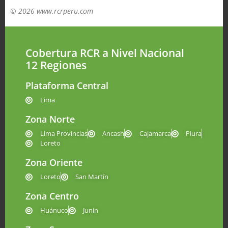
© 2026 www.rcrperu.com
Cobertura RCR a Nivel Nacional
12 Regiones
Plataforma Central
Lima
Zona Norte
Lima Provincias
Ancash
Cajamarca
Piura
Loreto
Zona Oriente
Loreto
San Martín
Zona Centro
Huánuco
Junín