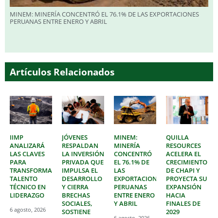
MINEM: MINERÍA CONCENTRÓ EL 76.1% DE LAS EXPORTACIONES
PERUANAS ENTRE ENERO Y ABRIL
Artículos Relacionados
IIMP
JÓVENES
MINEM:
QUILLA
ANALIZARÁ
RESPALDAN
MINERÍA
RESOURCES
LAS CLAVES
LA INVERSIÓN
CONCENTRÓ
ACELERA EL
PARA
PRIVADA QUE
EL 76.1% DE
CRECIMIENTO
TRANSFORMAR
IMPULSA EL
LAS
DE CHAPI Y
TALENTO
DESARROLLO
EXPORTACIONES
PROYECTA SU
TÉCNICO EN
Y CIERRA
PERUANAS
EXPANSIÓN
LIDERAZGO
BRECHAS
ENTRE ENERO
HACIA
SOCIALES,
Y ABRIL
FINALES DE
6 agosto, 2026
SOSTIENE
2029
6 agosto, 2026