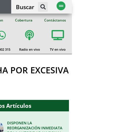
Buscar
on
Cobertura
Contáctanos
402 315
Radio en vivo
TV en vivo
A POR EXCESIVA
s Artículos
DISPONEN LA
REORGANIZACIÓN INMEDIATA