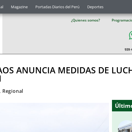
al
Magazine
Portadas Diarios del Perú
Deportes
¿Quienes somos?
Programaci
939 
AOS ANUNCIA MEDIDAS DE LUCH
N
,
Regional
Último