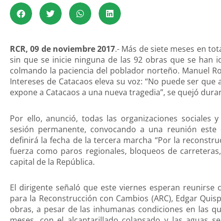
RCR, 09 de noviembre 2017
.- Más de siete meses en tot
sin que se inicie ninguna de las 92 obras que se han i
colmando la paciencia del poblador norteño. Manuel Ro
Intereses de Catacaos eleva su voz: “No puede ser que 
expone a Catacaos a una nueva tragedia”, se quejó duran
Por ello, anunció, todas las organizaciones sociales 
sesión permanente, convocando a una reunión este
definirá la fecha de la tercera marcha “Por la reconst
fuerza como paros regionales, bloqueos de carreteras
capital de la República.
El dirigente señaló que este viernes esperan reunirse 
para la Reconstrucción con Cambios (ARC), Edgar Quispe
obras, a pesar de las inhumanas condiciones en las q
meses, con el alcantarillado colapsado y las aguas se