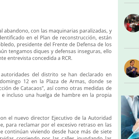
al abandono, con las maquinarias paralizadas, y
dentificado en el Plan de reconstrucción, están
bledo, presidente del Frente de Defensa de los
aún tengamos diques y defensas inseguras, ello
te entrevista concedida a RCR.
y autoridades del distrito se han declarado en
 domingo 12 en la Plaza de Armas, donde se
rucción de Catacaos”, así como otras medidas de
, e incluso una huelga de hambre en la propia
con el nuevo director Ejecutivo de la Autoridad
, para reclamar por el excesivo retraso en las
ue continúan viviendo desde hace más de siete
rvidas corriendo por las calles inundando las