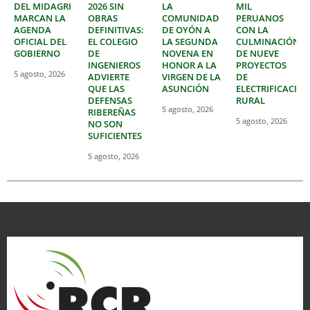
DEL MIDAGRI
2026 SIN
LA
MIL
MARCAN LA
OBRAS
COMUNIDAD
PERUANOS
AGENDA
DEFINITIVAS:
DE OYÓN A
CON LA
OFICIAL DEL
EL COLEGIO
LA SEGUNDA
CULMINACIÓN
GOBIERNO
DE
NOVENA EN
DE NUEVE
INGENIEROS
HONOR A LA
PROYECTOS
5 agosto, 2026
ADVIERTE
VIRGEN DE LA
DE
QUE LAS
ASUNCIÓN
ELECTRIFICACIÓ
DEFENSAS
RURAL
5 agosto, 2026
RIBEREÑAS
5 agosto, 2026
NO SON
SUFICIENTES
5 agosto, 2026