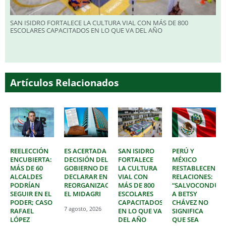
SAN ISIDRO FORTALECE LA CULTURA VIAL CON MÁS DE 800
ESCOLARES CAPACITADOS EN LO QUE VA DEL AÑO
Artículos Relacionados
REELECCIÓN
ES ACERTADA
SAN ISIDRO
PERÚ Y
ENCUBIERTA:
DECISIÓN DEL
FORTALECE
MÉXICO
MÁS DE 60
GOBIERNO DE
LA CULTURA
RESTABLECEN
ALCALDES
DECLARAR EN
VIAL CON
RELACIONES:
PODRÍAN
REORGANIZACIÓN
MÁS DE 800
“SALVOCONDUC
SEGUIR EN EL
EL MIDAGRI
ESCOLARES
A BETSY
PODER; CASO
CAPACITADOS
CHÁVEZ NO
7 agosto, 2026
RAFAEL
EN LO QUE VA
SIGNIFICA
LÓPEZ
DEL AÑO
QUE SEA