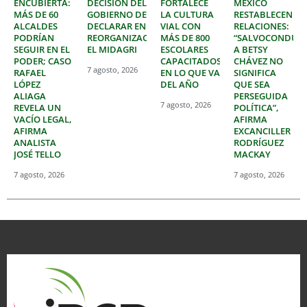
ENCUBIERTA:
DECISIÓN DEL
FORTALECE
MÉXICO
MÁS DE 60
GOBIERNO DE
LA CULTURA
RESTABLECEN
ALCALDES
DECLARAR EN
VIAL CON
RELACIONES:
PODRÍAN
REORGANIZACIÓN
MÁS DE 800
“SALVOCONDUC
SEGUIR EN EL
EL MIDAGRI
ESCOLARES
A BETSY
PODER; CASO
CAPACITADOS
CHÁVEZ NO
7 agosto, 2026
RAFAEL
EN LO QUE VA
SIGNIFICA
LÓPEZ
DEL AÑO
QUE SEA
ALIAGA
PERSEGUIDA
7 agosto, 2026
REVELA UN
POLÍTICA”,
VACÍO LEGAL,
AFIRMA
AFIRMA
EXCANCILLER
ANALISTA
RODRÍGUEZ
JOSÉ TELLO
MACKAY
7 agosto, 2026
7 agosto, 2026