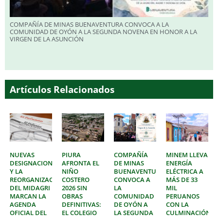
COMPAÑÍA DE MINAS BUENAVENTURA CONVOCA A LA
COMUNIDAD DE OYÓN A LA SEGUNDA NOVENA EN HONOR A LA
VIRGEN DE LA ASUNCIÓN
Artículos Relacionados
NUEVAS
PIURA
COMPAÑÍA
MINEM LLEVA
DESIGNACIONES
AFRONTA EL
DE MINAS
ENERGÍA
Y LA
NIÑO
BUENAVENTURA
ELÉCTRICA A
REORGANIZACIÓN
COSTERO
CONVOCA A
MÁS DE 33
DEL MIDAGRI
2026 SIN
LA
MIL
MARCAN LA
OBRAS
COMUNIDAD
PERUANOS
AGENDA
DEFINITIVAS:
DE OYÓN A
CON LA
OFICIAL DEL
EL COLEGIO
LA SEGUNDA
CULMINACIÓN