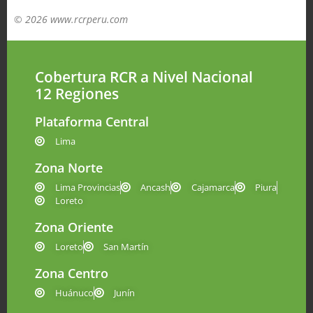
© 2026 www.rcrperu.com
Cobertura RCR a Nivel Nacional
12 Regiones
Plataforma Central
Lima
Zona Norte
Lima Provincias
Ancash
Cajamarca
Piura
Loreto
Zona Oriente
Loreto
San Martín
Zona Centro
Huánuco
Junín