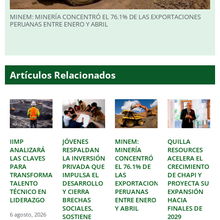
MINEM: MINERÍA CONCENTRÓ EL 76.1% DE LAS EXPORTACIONES
PERUANAS ENTRE ENERO Y ABRIL
Artículos Relacionados
IIMP
JÓVENES
MINEM:
QUILLA
ANALIZARÁ
RESPALDAN
MINERÍA
RESOURCES
LAS CLAVES
LA INVERSIÓN
CONCENTRÓ
ACELERA EL
PARA
PRIVADA QUE
EL 76.1% DE
CRECIMIENTO
TRANSFORMAR
IMPULSA EL
LAS
DE CHAPI Y
TALENTO
DESARROLLO
EXPORTACIONES
PROYECTA SU
TÉCNICO EN
Y CIERRA
PERUANAS
EXPANSIÓN
LIDERAZGO
BRECHAS
ENTRE ENERO
HACIA
SOCIALES,
Y ABRIL
FINALES DE
6 agosto, 2026
SOSTIENE
2029