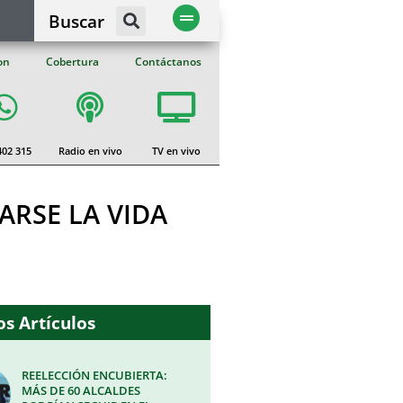
Buscar
on
Cobertura
Contáctanos
402 315
Radio en vivo
TV en vivo
ARSE LA VIDA
s Artículos
REELECCIÓN ENCUBIERTA:
MÁS DE 60 ALCALDES