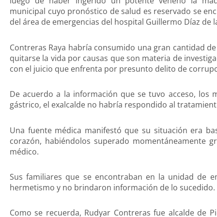
luego de haber ingerido un potente veneno la mad
municipal cuyo pronóstico de salud es reservado se en
del área de emergencias del hospital Guillermo Díaz de l
Contreras Raya habría consumido una gran cantidad de 
quitarse la vida por causas que son materia de investig
con el juicio que enfrenta por presunto delito de corrupc
De acuerdo a la información que se tuvo acceso, los m
gástrico, el exalcalde no habría respondido al tratamie
Una fuente médica manifestó que su situación era bast
corazón, habiéndolos superado momentáneamente grac
médico.
Sus familiares que se encontraban en la unidad de
hermetismo y no brindaron información de lo sucedido.
Como se recuerda, Rudyar Contreras fue alcalde de Pi