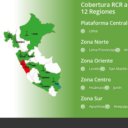
Cobertura RCR a
12 Regiones
Plataforma Central
Lima
Zona Norte
Lima Provincias
A
Zona Oriente
Loreto
San Martín
Zona Centro
Huánuco
Junín
Zona Sur
Apurimac
Arequip