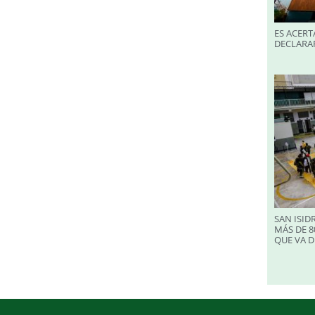
ES ACERT
DECLARA
SAN ISID
MÁS DE 8
QUE VA D