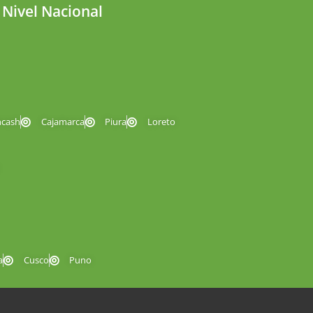
 Nivel Nacional
ncash
Cajamarca
Piura
Loreto
a
Cusco
Puno