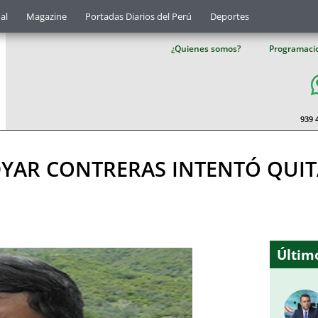
al
Magazine
Portadas Diarios del Perú
Deportes
¿Quienes somos?
Programaci
939 
YAR CONTRERAS INTENTÓ QUIT
Último