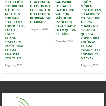
REELECCIÓN
ES ACERTADA
SAN ISIDRO
PERÚ Y
ENCUBIERTA:
DECISIÓN DEL
FORTALECE
MÉXICO
MÁS DE 60
GOBIERNO DE
LA CULTURA
RESTABLECEN
ALCALDES
DECLARAR EN
VIAL CON
RELACIONES:
PODRÍAN
REORGANIZACIÓN
MÁS DE 800
“SALVOCONDUC
SEGUIR EN EL
EL MIDAGRI
ESCOLARES
A BETSY
PODER; CASO
CAPACITADOS
CHÁVEZ NO
7 agosto, 2026
RAFAEL
EN LO QUE VA
SIGNIFICA
LÓPEZ
DEL AÑO
QUE SEA
ALIAGA
PERSEGUIDA
7 agosto, 2026
REVELA UN
POLÍTICA”,
VACÍO LEGAL,
AFIRMA
AFIRMA
EXCANCILLER
ANALISTA
RODRÍGUEZ
JOSÉ TELLO
MACKAY
7 agosto, 2026
7 agosto, 2026