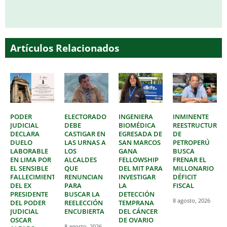
Artículos Relacionados
PODER
ELECTORADO
INGENIERA
INMINENTE
JUDICIAL
DEBE
BIOMÉDICA
REESTRUCTURAC
DECLARA
CASTIGAR EN
EGRESADA DE
DE
DUELO
LAS URNAS A
SAN MARCOS
PETROPERÚ
LABORABLE
LOS
GANA
BUSCA
EN LIMA POR
ALCALDES
FELLOWSHIP
FRENAR EL
EL SENSIBLE
QUE
DEL MIT PARA
MILLONARIO
FALLECIMIENTO
RENUNCIAN
INVESTIGAR
DÉFICIT
DEL EX
PARA
LA
FISCAL
PRESIDENTE
BUSCAR LA
DETECCIÓN
8 agosto, 2026
DEL PODER
REELECCIÓN
TEMPRANA
JUDICIAL
ENCUBIERTA
DEL CÁNCER
OSCAR
DE OVARIO
8 agosto, 2026