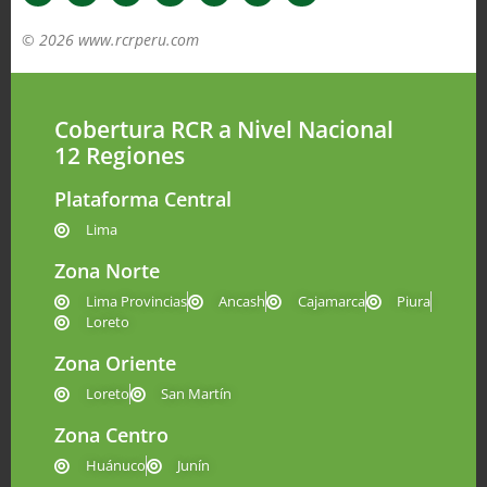
© 2026 www.rcrperu.com
Cobertura RCR a Nivel Nacional
12 Regiones
Plataforma Central
Lima
Zona Norte
Lima Provincias
Ancash
Cajamarca
Piura
Loreto
Zona Oriente
Loreto
San Martín
Zona Centro
Huánuco
Junín