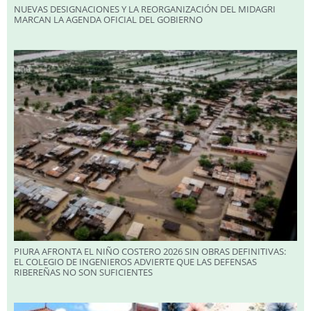
NUEVAS DESIGNACIONES Y LA REORGANIZACIÓN DEL MIDAGRI
MARCAN LA AGENDA OFICIAL DEL GOBIERNO
PIURA AFRONTA EL NIÑO COSTERO 2026 SIN OBRAS DEFINITIVAS:
EL COLEGIO DE INGENIEROS ADVIERTE QUE LAS DEFENSAS
RIBEREÑAS NO SON SUFICIENTES