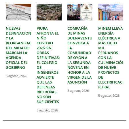
NUEVAS
PIURA
COMPAÑÍA
MINEM LLEVA
DESIGNACIONES
AFRONTA EL
DE MINAS
ENERGÍA
Y LA
NIÑO
BUENAVENTURA
ELÉCTRICA A
REORGANIZACIÓN
COSTERO
CONVOCA A
MÁS DE 33
DEL MIDAGRI
2026 SIN
LA
MIL
MARCAN LA
OBRAS
COMUNIDAD
PERUANOS
AGENDA
DEFINITIVAS:
DE OYÓN A
CON LA
OFICIAL DEL
EL COLEGIO
LA SEGUNDA
CULMINACIÓN
GOBIERNO
DE
NOVENA EN
DE NUEVE
INGENIEROS
HONOR A LA
PROYECTOS
5 agosto, 2026
ADVIERTE
VIRGEN DE LA
DE
QUE LAS
ASUNCIÓN
ELECTRIFICACIÓ
DEFENSAS
RURAL
5 agosto, 2026
RIBEREÑAS
5 agosto, 2026
NO SON
SUFICIENTES
5 agosto, 2026