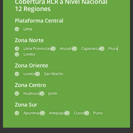
Cobertura RCR a Nivel Nacional
12 Regiones
Plataforma Central
Lima
Zona Norte
Lima Provincias
Ancash
Cajamarca
Piura
Loreto
Zona Oriente
Loreto
San Martín
Zona Centro
Huánuco
Junín
Zona Sur
Apurimac
Arequipa
Cusco
Puno