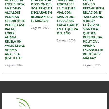
ENCUBIERTA:
DECISIÓN DEL
FORTALECE
MÉXICO
MÁS DE 60
GOBIERNO DE
LA CULTURA
RESTABLECEN
ALCALDES
DECLARAR EN
VIAL CON
RELACIONES:
PODRÍAN
REORGANIZACIÓN
MÁS DE 800
“SALVOCONDUC
SEGUIR EN EL
EL MIDAGRI
ESCOLARES
A BETSY
PODER; CASO
CAPACITADOS
CHÁVEZ NO
7 agosto, 2026
RAFAEL
EN LO QUE VA
SIGNIFICA
LÓPEZ
DEL AÑO
QUE SEA
ALIAGA
PERSEGUIDA
7 agosto, 2026
REVELA UN
POLÍTICA”,
VACÍO LEGAL,
AFIRMA
AFIRMA
EXCANCILLER
ANALISTA
RODRÍGUEZ
JOSÉ TELLO
MACKAY
7 agosto, 2026
7 agosto, 2026