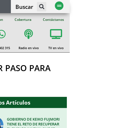
Buscar
on
Cobertura
Contáctanos
402 315
Radio en vivo
TV en vivo
R PASO PARA
s Artículos
GOBIERNO DE KEIKO FUJMORI
TIENE EL RETO DE RECUPERAR