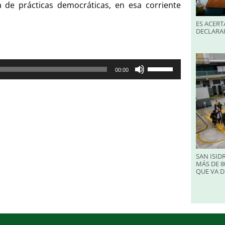
a de prácticas democráticas, en esa corriente
ES ACERT
DECLARA
Utiliza
00:00
las
teclas
de
flecha
arriba/abajo
para
aumentar
o
SAN ISID
disminuir
MÁS DE 8
QUE VA D
el
volumen.