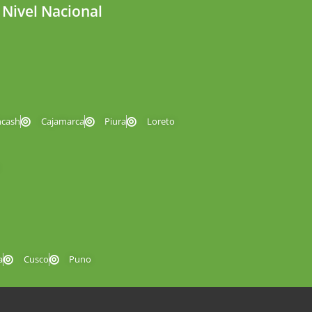
 Nivel Nacional
ncash
Cajamarca
Piura
Loreto
a
Cusco
Puno