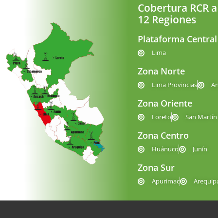
Cobertura RCR a
12 Regiones
Plataforma Central
Lima
Zona Norte
Lima Provincias
A
Zona Oriente
Loreto
San Martín
Zona Centro
Huánuco
Junín
Zona Sur
Apurimac
Arequip