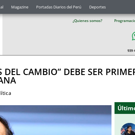
al
Magazine
Portadas Diarios del Perú
Deportes
¿Quienes somos?
Programaci
939 
 DEL CAMBIO” DEBE SER PRIME
UANA
ítica
Último