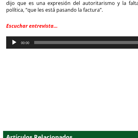
dijo que es una expresión del autoritarismo y la falt
política, “que les está pasando la factura”.
Escuchar entrevista…
Reproductor
00:00
de
audio
Artículos Relacionados